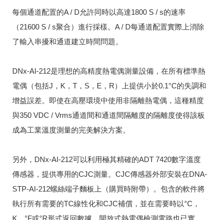
每個通道配置的A / D允許同時以高達1800 S / s的速率
（21600 S / s聚合）進行採樣。
A / D每通道配置實際上消除
了輸入串擾和通道建立時間問題。
DNx-AI-212是理想的高精度熱電偶測量設備，在所有標準熱
電偶（包括J，K，T，S，E，R）上提供小於0.1°C的失調和
增益誤差。
即使在高壓環境中使用非隔離熱電偶，這種精度
與350 VDC / Vrms通道間和通道間隔離度的隔離度使得該板
成為工業溫度測量的完美解決方案。
另外，DNx-AI-212可以利用極其精確的ADT 7420數字溫度
傳感器，提供專用的CJC測量。
CJC傳感器外部安裝在DNA-
STP-AI-212螺絲端子麵板上（購買時附帶）。
包含的軟件將
執行所有需要的TC線性化和CJC補償，並在需要時以°C，
K，°F或°R形式返回數據。
開放式熱電偶檢測電路也已實