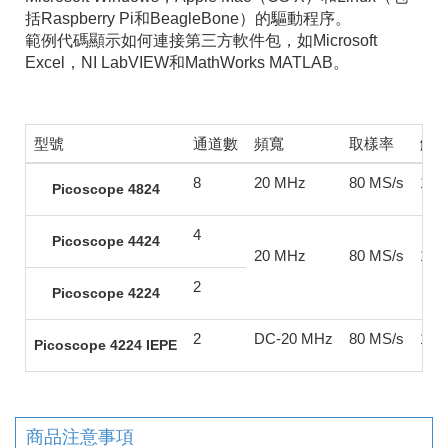
括Raspberry Pi和BeagleBone）的驅動程序。
範例代碼顯示如何連接第三方軟件包，如Microsoft
Excel，NI LabVIEW和MathWorks MATLAB。
型號
通道數
頻寬
取樣率
解
8
20 MHz
80 MS/s
12 b
Picoscope 4824
4
Picoscope 4424
20 MHz
80 MS/s
12 b
2
Picoscope 4224
2
DC-20 MHz
80 MS/s
12 b
Picoscope 4224 IEPE
商品注意事項