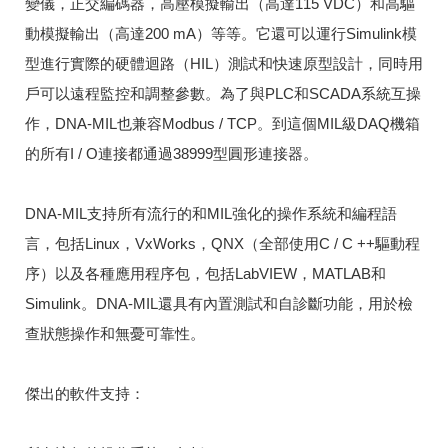
變儀，正交編碼器，高壓模擬輸出（高達115 VDC）和高驅
動模擬輸出（高達200 mA）等等。
它還可以運行Simulink模
型進行實際的硬體迴路（HIL）測試和快速原型設計，同時用
戶可以遠程監控和調整參數。
為了與PLC和SCADA系統互操
作，DNA-MIL也兼容Modbus / TCP。
到這個MIL級DAQ機箱
的所有I / O連接都通過38999型圓形連接器。
DNA-MIL支持所有流行的和MIL強化的操作系統和編程語
言，包括Linux，VxWorks，QNX（全部使用C / C ++驅動程
序）以及各種應用程序包，包括LabVIEW，MATLAB和
Simulink。
DNA-MIL還具有內置測試和自診斷功能，用於檢
查狀態操作和無憂可靠性。
傑出的軟件支持：