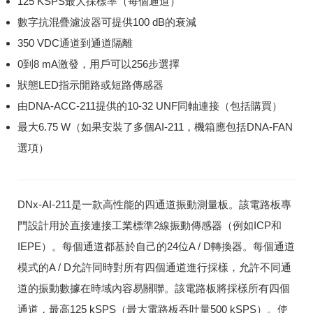
125 KSPS最大採樣率（每個通道）
數字抗混疊濾波器可提供100 dB的衰減
350 VDC通道到通道隔離
0到8 mA激發，用戶可以256步選擇
狀態LED指示開路或短路傳感器
由DNA-ACC-211提供的10-32 UNF同軸連接（包括購買）
最大6.75 W（如果安裝了多個AI-211，機箱應包括DNA-FAN
選項）
DNx-AI-211是一款高性能的四通道振動測量板。
該電路板專
門設計用於直接連接工業標準2線振動傳感器（例如ICP和
IEPE）。
每個通道都基於自己的24位A / D轉換器。
每個通道
模式的A / D允許同時對所有四個通道進行採樣，允許不同通
道的振動數據在時域內容易關聯。
該電路板將採樣所有四個
通道，最高125 kSPS（最大電路板吞吐量500 kSPS）。
使