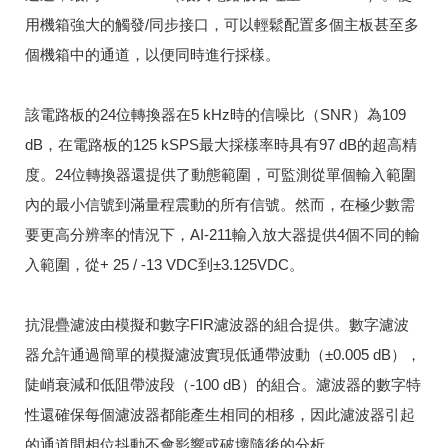
用機箱強大的觸發/同步接口，可以輕鬆配置多個主板甚至多
個機箱中的通道，以便同時進行採樣。
該電路板的24位轉換器在5 kHz時的信噪比（SNR）為109
dB，在電路板的125 kSPS最大採樣率時具有97 dB的超高精
度。
24位轉換器還提供了動態範圍，可監測從單個輸入範圍
內的最小信號到滿量程震動的所有信號。
然而，在極少數需
要更高分辨率的情況下，AI-211輸入放大器提供4個不同的輸
入範圍，從+ 25 / -13 VDC到±3.125VDC。
抗混疊濾波由模擬和數字FIR濾波器的組合提供。
數字濾波
器允許通過簡單的模擬濾波實現低通帶波動（±0.005 dB），
陡峭衰減和低阻帶波段（-100 dB）的組合。
濾波器的數字特
性還確保每個濾波器都能產生相同的相移，因此濾波器引起
的通道間相位抖動不會影響或破壞隨後的分析。