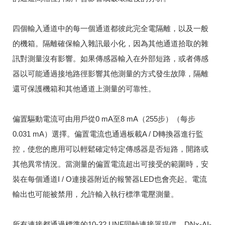
四個輸入通道中的每一個通道都彼此完全電隔離，以及一般
的機箱。
隔離確保輸入雜訊最小化，因為其他通道拾取的雜
訊對測量沒有影響。
如果傳感器輸入在外部短路，或者傳感
器以可能通過接地路徑影響其他測量的方式發生故障，隔離
還可保護機箱和其他通道上測量的可靠性。
偏置驅動電流可由用戶從0 mA至8 mA（255步）（每步
0.031 mA）選擇。
偏置電流也通過板載A / D轉換器進行監
控，使您的應用可以輕鬆確定特定傳感器是否短路，開路或
其他異常情況。
當測量的偏置電流超出可接受的範圍時，安
裝在每個通道I / O連接器附近的報警器LED也會亮起。
電流
輸出也可能被禁用，允許輸入執行標準電壓測量。
所有連接都通過標準的10-32 UNF同軸連接器提供。
DNx-AI-