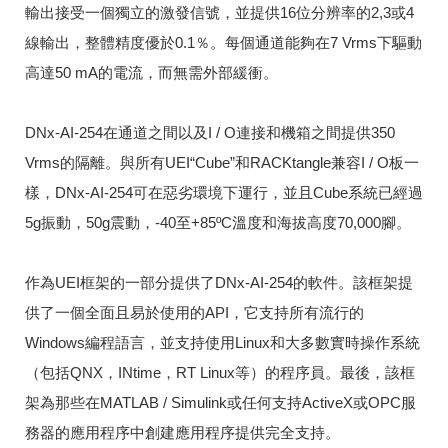
輸出接受一個獨立的激發信號，並提供16位分辨率的2,3或4
線輸出，整體精度優於0.1％。
每個通道能夠在7 Vrms下驅動
高達50 mA的電流，而無需外部緩衝。
DNx-AI-254在通道之間以及I / O連接和機箱之間提供350
Vrms的隔離。
與所有UEI“Cube”和RACKtangle兼容I / O板一
樣，DNx-AI-254可在惡劣環境下運行，並且Cube系統已經過
5g振動，50g震動，-40至+85ºC溫度和海拔高度70,000腳。
作為UEI框架的一部分提供了DNx-AI-254的軟件。
該框架提
供了一個全面且易於使用的API，它支持所有流行的
Windows編程語言，並支持使用Linux和大多數實時操作系統
（包括QNX，INtime，RT Linux等）的程序員。
最後，該框
架為那些在MATLAB / Simulink或任何支持ActiveX或OPC服
務器的應用程序中創建應用程序提供完全支持。