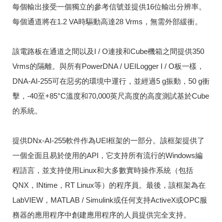
每個輸出接受一個獨立的參考信號並提供16位輸出分辨率。
每個通道將在1.2 VA時驅動高達28 Vrms，無需外部緩衝。
該電路板在通道之間以及I / O連接和Cube機箱之間提供350
Vrms的隔離。與所有PowerDNA / UEILogger I / O板一樣，
DNA-AI-255可在惡劣的環境中運行，並經過5 g振動，50 g衝
擊，-40至+85°C溫度和70,000英尺高度的高度測試基於Cube
的系統。
提供DNx-AI-255軟件作為UEI框架的一部分。該框架提供了
一個全面且易於使用的API，它支持所有流行的Windows編
程語言，並支持使用Linux和大多數實時操作系統（包括
QNX，INtime，RT Linux等）的程序員。最後，該框架為在
LabVIEW，MATLAB / Simulink或任何支持ActiveX或OPC服
務器的應用程序中創建應用程序的人員提供完全支持。