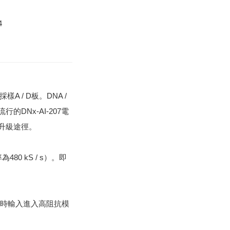
4
採樣A / D板。
DNA /
與流行的DNx-AI-207電
升級途徑。
0 kS / s）。
即
時輸入進入高阻抗模