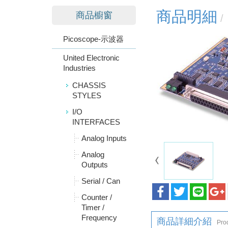
商品明細
商品櫥窗
Picoscope-示波器
United Electronic
Industries
CHASSIS
STYLES
I/O
INTERFACES
Analog Inputs
Analog
Outputs
Serial / Can
Counter /
Timer /
Frequency
商品詳細介紹
Prod