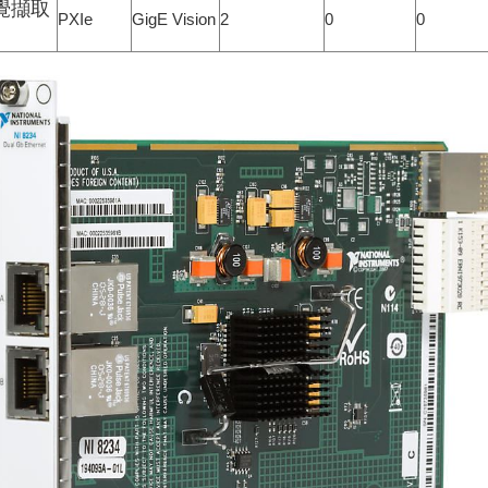
視覺擷取
PXIe
GigE Vision
2
0
0