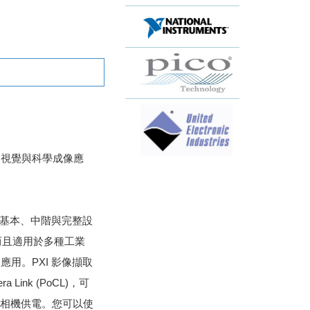
​視​覺​與​科​學​成​像​應​
​基​本、​中​階​與​完​整​設​
且​適​用​於​多​種​工​業​
​應​用。​PXI 影​像​擷​取​
ra Link (PoCL)，​可​
​相​機​供​電。​您​可​以​使​