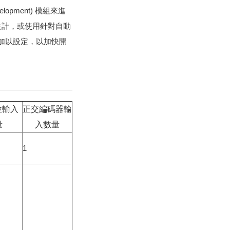
elopment) 模​組​來​進​
​計，​或​使​用​針​對​自​動​
體​加​以​設​定，​以​加​快​開​
數位輸入
正交編碼器輸
量
入數量
1