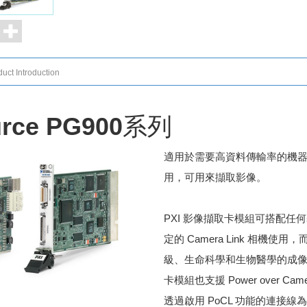
uct Introduction
urce PG900系列
適​用​於​需​要​高​資​料​傳​輸​率​的​機​器
用，​可​用​來​擷​取​影像。
PXI 影​像​擷​取​卡​模​組​可​搭​配​任​何
定​的 Camera Link 相​機​使​用，​而​
級、​生​命​科​學​和​生​物​醫​學​的​成​像
卡​模​組​也​支​援 Power over Came
透​過​啟​用 PoCL 功​能​的​連​接​線​為