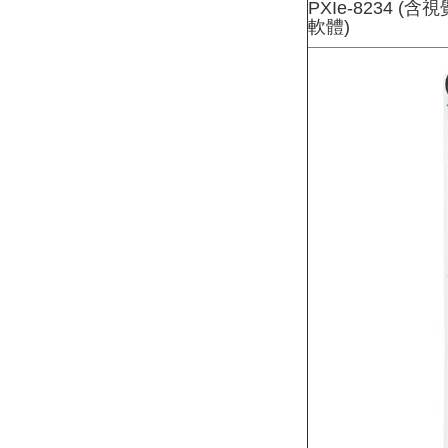
PXIe-8234 (含
軟體)