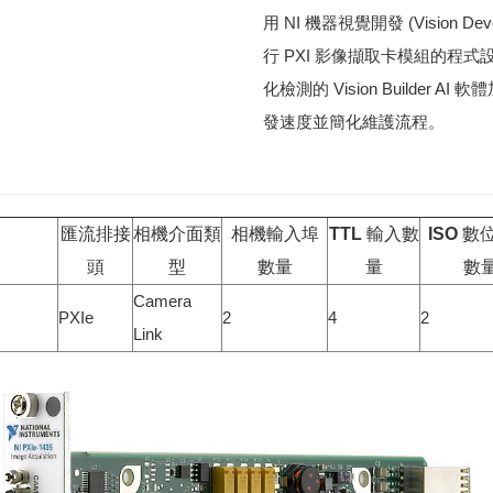
用 NI 機​器​視​覺​開​發 (Vision Dev
行 PXI 影​像​擷​取​卡​模​組​的​程​式​設
化​檢​測​的 Vision Builder AI 軟​
發​速​度​並​簡​化​維​護​流程。
匯流排接
相機介面類
相機輸入埠
TTL 輸入數
ISO 
頭
型
數量
量
數
Camera
PXIe
2
4
2
Link