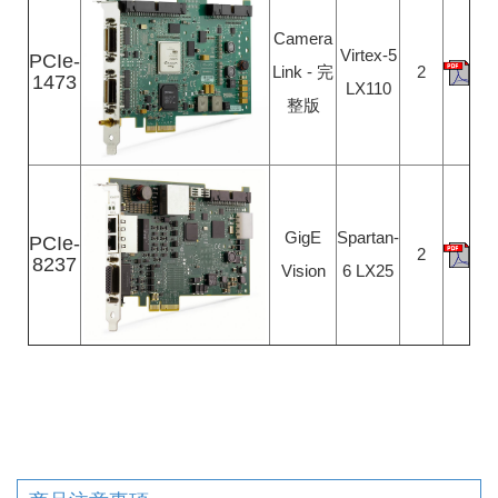
Camera
Virtex-5
PCIe-
Link - 完
2
1473
LX110
整版
GigE
Spartan-
PCIe-
2
8237
Vision
6 LX25