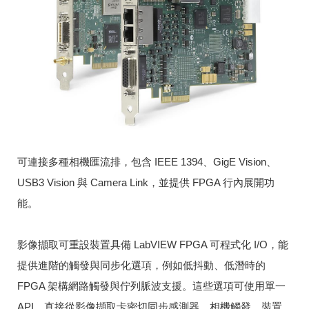
可​連​接​多​種​相​機​匯​流​排，​包​含 IEEE 1394、​GigE Vision、​
USB3 Vision 與 Camera Link，​並​提​供 FPGA 行​內​展​開​功
能。
影​像​擷​取​可​重​設​裝​置​具​備 LabVIEW FPGA 可​程​式​化 I/​O，​能​
提​供​進​階​的​觸​發​與​同​步​化​選​項，​例​如​低​抖​動、​低​潛​時​的
FPGA 架​構​網​路​觸​發​與​佇​列​脈​波​支​援。​這​些​選​項​可​使​用​單​一
API，​直​接​從​影​像​擷​取​卡​密​切​同​步​感​測​器、​相​機​觸​發、​裝​置​