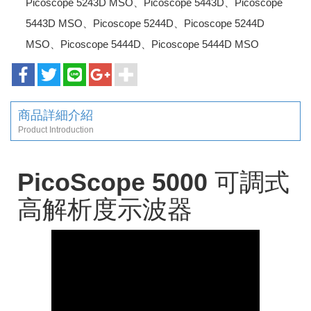
Picoscope 5243D MSO、Picoscope 5443D、Picoscope
5443D MSO、Picoscope 5244D、Picoscope 5244D
MSO、Picoscope 5444D、Picoscope 5444D MSO
商品詳細介紹
Product Introduction
PicoScope 5000 可調式
高解析度示波器