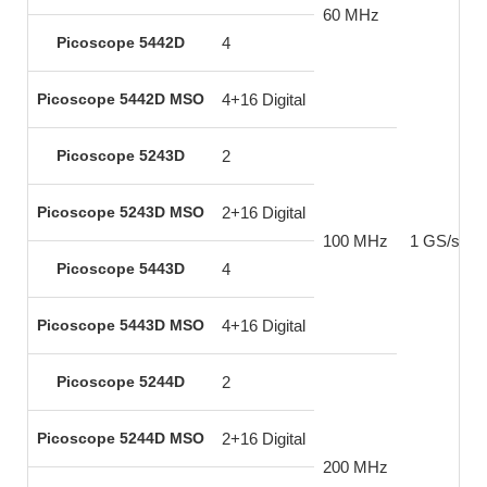
60 MHz
Picoscope 5442D
4
Picoscope 5442D MSO
4+16 Digital
Picoscope 5243D
2
Picoscope 5243D MSO
2+16 Digital
100 MHz
1 GS/s
8
Picoscope 5443D
4
Picoscope 5443D MSO
4+16 Digital
Picoscope 5244D
2
Picoscope 5244D MSO
2+16 Digital
200 MHz