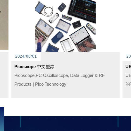
2024/08/01
20
Picoscope 中文型錄
U
Picoscope,PC Oscilloscope, Data Logger & RF
U
Products | Pico Technology
的