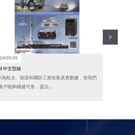
24/05/29
2019/11/12
EI 中文型錄
順英光電測
EI為航太、能源和國防工業收集真實數據，使我們
順英光電測試型
客戶能夠構建可靠，靈活...
LED背光板測試機