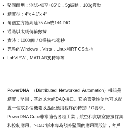
堅固耐用：測試-40至+85°C，5g振動，100g震動
精實型：4“x 4.1”x 4“
每個立方體高達75 Ain或144 DIO
通過以太網傳輸數據
實時：1000個I / O掃描<1毫秒
完整的Windows，Vista，Linux和RT OS支持
LabVIEW，MATLAB支持等等
¨
Power
DNA
（
D
istributed
N
etworked
A
utomation）機箱是
精實，堅固，基於以太網DAQ接口。
它的靈活性使您可以配
置一個或多個機箱以匹配應用程序的特定I / O要求。
PowerDNA Cube非常適合各種工業，航空和實驗室數據採集
和控制應用。
“-15D”版本專為額外堅固的應用而設計，客戶