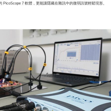
PicoScope 7 軟體，更能讓隱藏在雜訊中的微弱訊號輕鬆現形。