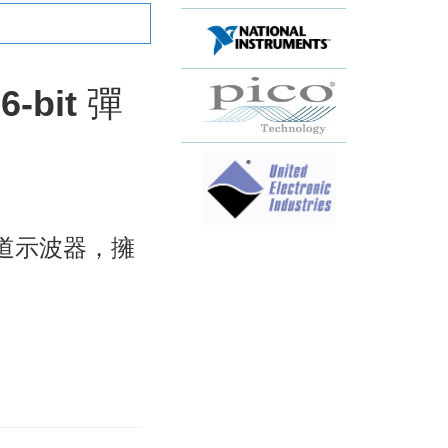
-bit 彈
的四通道示波器，擁