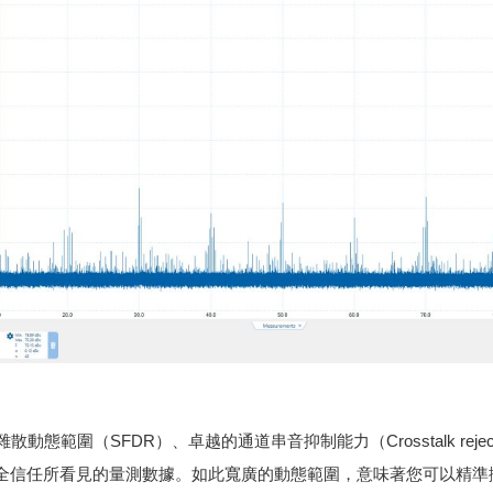
無雜散動態範圍（SFDR）、卓越的通道串音抑制能力（Crosstalk reje
全信任所看見的量測數據。如此寬廣的動態範圍，意味著您可以精準