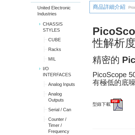
商品詳細介紹
United Electronic
Prod
Industries
CHASSIS
PicoSc
STYLES
性解析度
CUBE
Racks
精密的 Pic
MIL
I/O
PicoScop
INTERFACES
有極低的底
Analog Inputs
Analog
Outputs
型錄下載
Serial / Can
Counter /
Timer /
Frequency