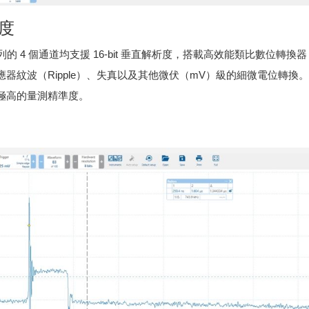
析度
00E 系列的 4 個通道均支援 16-bit 垂直解析度，搭載高效能類比數位轉
器紋波（Ripple）、失真以及其他微伏（mV）級的細微電位轉換
極高的量測精準度。